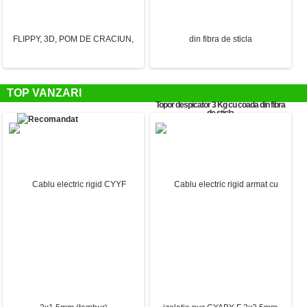
TOP VANZARI
Topor despicator 3 Kg cu coada din fibra
de sticla
114.74 Lei
APLICA PENTRU PERETE, FLIPPY,
INSTALATIE CRACIUN, 8 M, 192 LED-
INTERIOR/EXTERIOR, REZISTENTA LA
URI, FURTUN LUMINOS, ALBASTRU,
UMEZEALA IP65, 8 W, LUMINA
TRANSFORMATOR, SECTIONABILA,
CALDA, ALUMINIU, 22x8 cm, ALB
220 V, FLIPPY
84.70 Lei
76.79 Lei
51.75 Lei