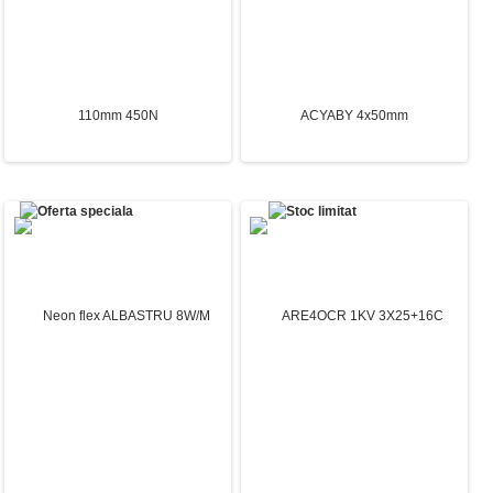
Cablu electric rigid armat cu izolatie pvc
CYABY-F 3x1.5mm (tambur)
7.03 Lei
Teava Corugata Rosu PEHD Î¦ 110mm
Cablu armat din aluminiu ACYABY
450N
4x50mm
9.96 Lei
27.53 Lei