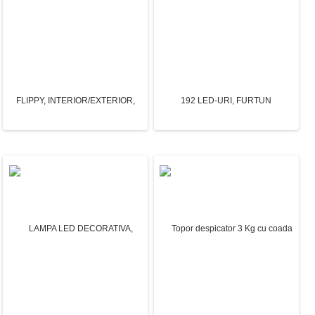
Aplica de Perete, Flippy, pentru Interior,
din Otel Inoxidabil si Sticla, LED, Auriu,
45x18 cm
295.66 Lei