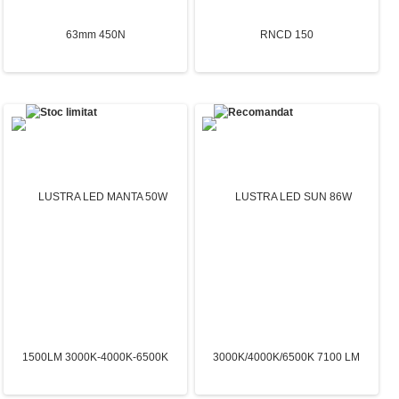
Teava Corugata Rosu PEHD Î¦ 63mm
Anemostat Circular Reglabil – RNCD
450N
150
5.74 Lei
158.67 Lei