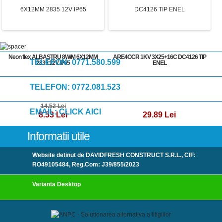
Neon flex ALBASTRU 8W/M 6X12MM
ARE4OCR 1KV 3X25+16C DC4126 TIP
TELEFON:
0771.580.599
2835 12V IP65
ENEL
TELEFON:
0772.081.523
14.52 Lei
EMAIL:
CLICK AICI
8.53 Lei
29.89 Lei
Informatii utile
Website detinut de DAVIDFRESH CONSTRUCT S.R.L., CIF:
RO49105484, Reg.Com: J39/855/2023
Varianta Desktop