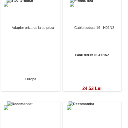
Teava Corugata Rosu PEHD Î¦ 50mm
450N
3.85 Lei
Cablu torsadat pentru bransament
Cablu sudura 16 - H01N2
aerian TYIR 2x16 (tambur)
5.63 Lei
24.53 Lei
Adaptor priza us la tip priza Europa