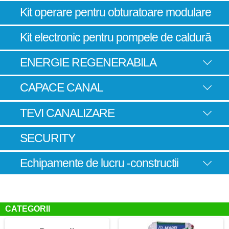
Kit operare pentru obturatoare modulare
Kit electronic pentru pompele de caldură
ENERGIE REGENERABILA
CAPACE CANAL
TEVI CANALIZARE
SECURITY
Echipamente de lucru -constructii
CATEGORII