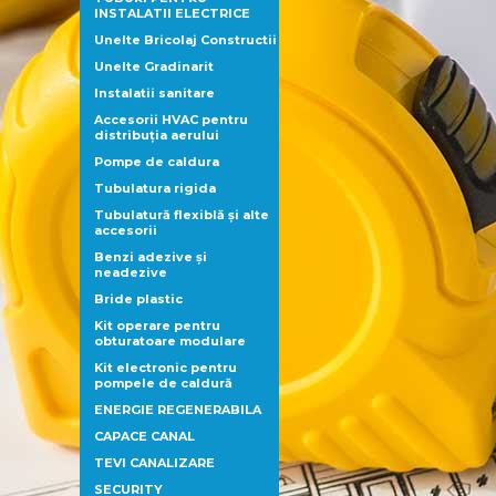
INSTALATII ELECTRICE
Unelte Bricolaj Constructii
Unelte Gradinarit
Instalatii sanitare
Accesorii HVAC pentru
distribuţia aerului
Pompe de caldura
Tubulatura rigida
Tubulatură flexiblă şi alte
accesorii
Benzi adezive şi
neadezive
Bride plastic
Kit operare pentru
obturatoare modulare
Kit electronic pentru
pompele de caldură
ENERGIE REGENERABILA
CAPACE CANAL
TEVI CANALIZARE
SECURITY