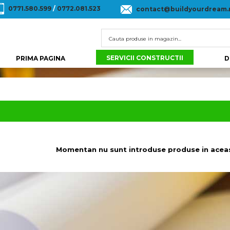
0771.580.599
/
0772.081.523
contact@buildyourdream.
SERVICII CONSTRUCTII
PRIMA PAGINA
D
Momentan nu sunt introduse produse in aceas