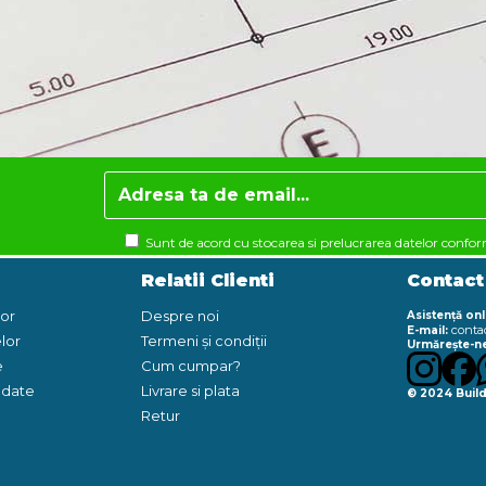
Sunt de acord cu stocarea si prelucrarea datelor confo
Relatii Clienti
Contact
lor
Despre noi
Asistență onl
conta
E-mail:
lor
Termeni și condiții
Urmărește-ne
e
Cum cumpar?
e date
Livrare si plata
© 2024 Build
Retur