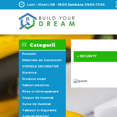
Luni – Vineri: 08 - 18:00 Sambata: 09:00-17:00
Categorii
Promotii
» SECURITY
Materiale de Constructii
VOPSELE DECORATIVE
Electrice
Produse smart
Cabluri electrice
Prize si intrerupatoare
Corpuri de iluminat
Surse de iluminat
Tablouri si Sigurante
TUBURI PENTRU