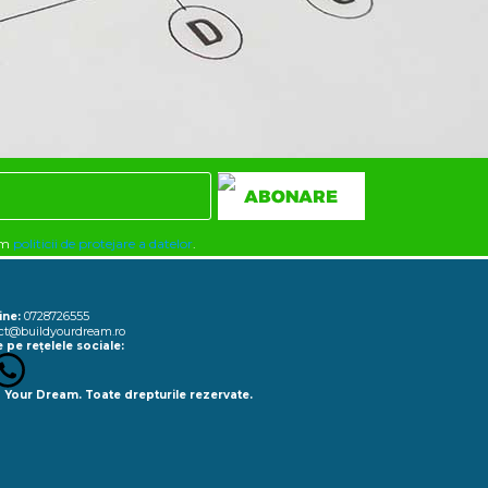
rm
politicii de protejare a datelor
.
0728726555
ine:
ct@buildyourdream.ro
 pe rețelele sociale:
 Your Dream. Toate drepturile rezervate.