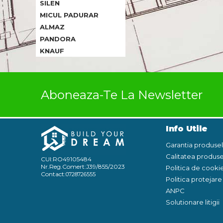
SILEN
MICUL PADURAR
ALMAZ
PANDORA
KNAUF
Aboneaza-Te La Newsletter
Info Utile
Garantia produse
Calitatea produse
CUI:RO49105484
Nr.Reg.Comert:J39/855/2023
Politica de cooki
Contact:
0728726555
Politica protejar
ANPC
Solutionare litigii