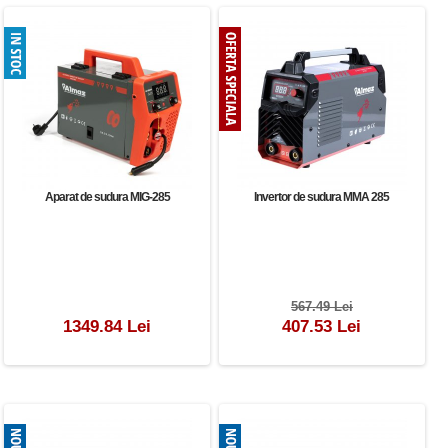
Aparat de sudura MIG-285
Invertor de sudura MMA 285
567.49 Lei
1349.84 Lei
407.53 Lei