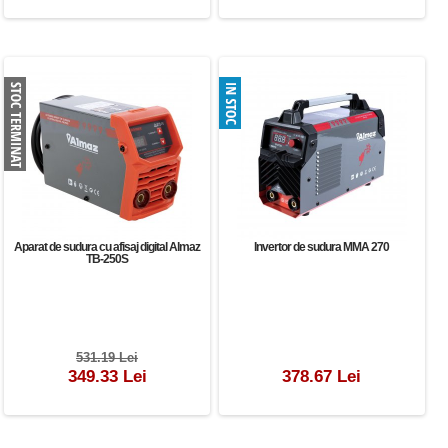
Aparat de sudura cu afisaj digital Almaz
Invertor de sudura MMA 270
TB-250S
531.19 Lei
349.33 Lei
378.67 Lei