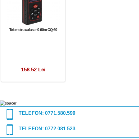
Telemetru cu laser 0-60m OQ-60
158.52 Lei
TELEFON:
0771.580.599
TELEFON:
0772.081.523