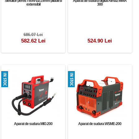
Slefuitor pereti 750W Ø215mm pliabil si
Aparat de sudura digital Almaz MMA
extensibil
300
686.07 Lei
582.62 Lei
524.90 Lei
Aparat de sudura MIG 200
Aparat de sudura WSME-200