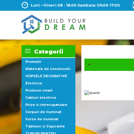
Luni – Vineri: 08 - 18:00 Sambata: 09:00-17:00
Categorii
Promotii
»
Materiale de Constructii
VOPSELE DECORATIVE
Electrice
Produse smart
Cabluri electrice
Prize si intrerupatoare
Corpuri de iluminat
Surse de iluminat
Tablouri si Sigurante
TUBURI PENTRU