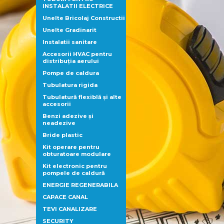
INSTALATII ELECTRICE
Unelte Bricolaj Constructii
Unelte Gradinarit
Instalatii sanitare
Accesorii HVAC pentru
distribuţia aerului
Pompe de caldura
Tubulatura rigida
Tubulatură flexiblă şi alte
accesorii
Benzi adezive şi
neadezive
Bride plastic
Kit operare pentru
obturatoare modulare
Kit electronic pentru
pompele de caldură
ENERGIE REGENERABILA
CAPACE CANAL
TEVI CANALIZARE
SECURITY