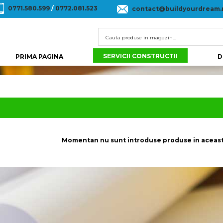
0771.580.599
/
0772.081.523
contact@buildyourdream.
SERVICII CONSTRUCTII
PRIMA PAGINA
D
Momentan nu sunt introduse produse in aceast