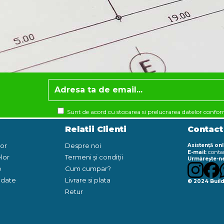
Sunt de acord cu stocarea si prelucrarea datelor confo
Relatii Clienti
Contact
lor
Despre noi
Asistență onl
conta
E-mail:
lor
Termeni și condiții
Urmărește-ne
e
Cum cumpar?
e date
Livrare si plata
© 2024 Build
Retur