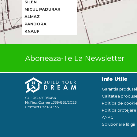
SILEN
MICUL PADURAR
ALMAZ
PANDORA
KNAUF
Aboneaza-Te La Newsletter
Info Utile
Garantia produse
Calitatea produse
CUI:RO49105484
Nr.Reg.Comert:J39/855/2023
Politica de cooki
Contact:
0728726555
Politica protejar
ANPC
Solutionare litigii