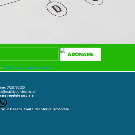
rm
politicii de protejare a datelor
.
0728726555
ine:
ct@buildyourdream.ro
 pe rețelele sociale:
 Your Dream. Toate drepturile rezervate.