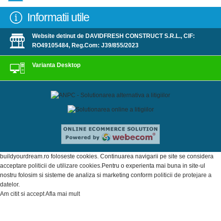
Informatii utile
Website detinut de DAVIDFRESH CONSTRUCT S.R.L., CIF:
RO49105484, Reg.Com: J39/855/2023
Varianta Desktop
buildyourdream.ro foloseste cookies. Continuarea navigarii pe site se considera
acceptare
politicii de utilizare cookies
.Pentru o experienta mai buna in site-ul
nostru folosim si sisteme de analiza si marketing conform
politicii de protejare a
datelor
.
Am citit si accept
Afla mai mult