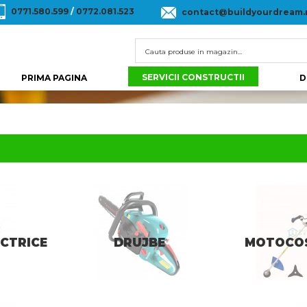
0771.580.599
/
0772.081.523
contact@buildyourdream.
SERVICII CONSTRUCTII
PRIMA PAGINA
D
ECTRICE
DRUJBE
MOTOCO