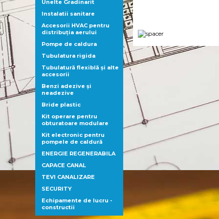
Unelte Gradinarit
Instalatii sanitare
Accesorii HVAC pentru
distribuţia aerului
Pompe de caldura
Tubulatura rigida
Tubulatură flexiblă şi alte
accesorii
Benzi adezive şi
neadezive
Bride plastic
Kit operare pentru
obturatoare modulare
Kit electronic pentru
pompele de caldură
ENERGIE REGENERABILA
CAPACE CANAL
TEVI CANALIZARE
SECURITY
Echipamente de lucru -
constructii