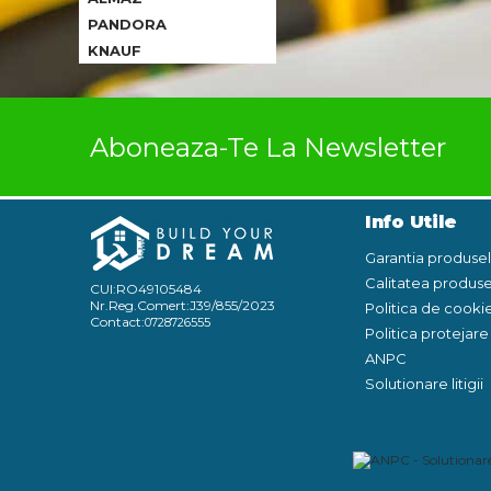
PANDORA
KNAUF
Aboneaza-Te La Newsletter
Info Utile
Garantia produse
Calitatea produse
CUI:RO49105484
Nr.Reg.Comert:J39/855/2023
Politica de cooki
Contact:
0728726555
Politica protejar
ANPC
Solutionare litigii