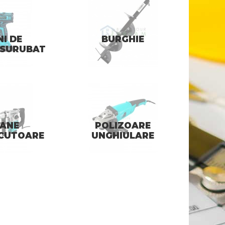
I DE
BURGHIE
NSURUBAT
CANE
POLIZOARE
CUTOARE
UNGHIULARE