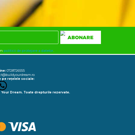
rm
politicii de protejare a datelor
.
0728726555
ine:
ct@buildyourdream.ro
 pe rețelele sociale:
 Your Dream. Toate drepturile rezervate.