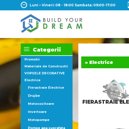
Luni – Vineri: 08 - 18:00 Sambata: 09:00-17:00
Categorii
Promotii
» Electrice
Materiale de Constructii
VOPSELE DECORATIVE
Electrice
Fierastraie Electrice
Drujbe
FIERASTRAIE EL
Motocositoare
Invertoare
Motopompe
Pompe apa suprafata