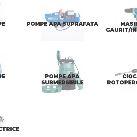
PE
POMPE APA SUPRAFATA
MASIN
GAURIT/I
RE
POMPE APA
CIO
SUBMERSIBILE
ROTOPER
CTRICE