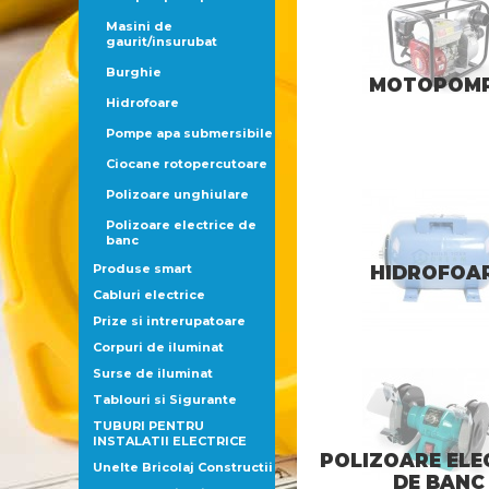
Masini de
gaurit/insurubat
Burghie
MOTOPOM
Hidrofoare
Pompe apa submersibile
Ciocane rotopercutoare
Polizoare unghiulare
Polizoare electrice de
banc
Produse smart
HIDROFOA
Cabluri electrice
Prize si intrerupatoare
Corpuri de iluminat
Surse de iluminat
Tablouri si Sigurante
TUBURI PENTRU
INSTALATII ELECTRICE
POLIZOARE ELE
Unelte Bricolaj Constructii
DE BANC