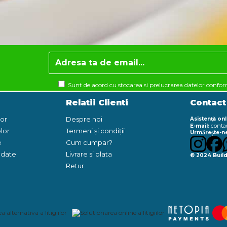
Sunt de acord cu stocarea si prelucrarea datelor confo
Relatii Clienti
Contact
lor
Despre noi
Asistență onl
conta
E-mail:
lor
Termeni și condiții
Urmărește-ne
e
Cum cumpar?
e date
Livrare si plata
© 2024 Build
Retur