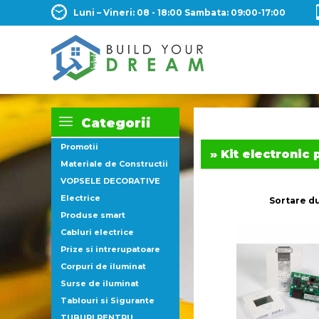
Luni – Vineri: 08 - 18:00 Sambata: 09:00-17:00
Categorii
Promotii
» Kit electronic
Materiale de Constructii
VOPSELE DECORATIVE
Electrice
Sortare d
Produse smart
Cabluri electrice
Prize si intrerupatoare
Corpuri de iluminat
Surse de iluminat
Tablouri si Sigurante
TUBURI PENTRU