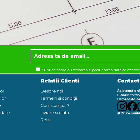
Sunt de acord cu stocarea si prelucrarea datelor confo
Relatii Clienti
Contact
lor
Despre noi
Asistență onl
conta
E-mail:
lor
Termeni și condiții
Urmărește-ne
e
Cum cumpar?
e date
Livrare si plata
© 2024 Build
Retur