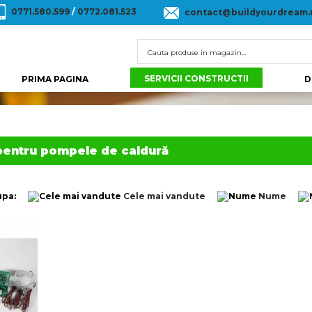
0771.580.599
/
0772.081.523
contact@buildyourdream.
SERVICII CONSTRUCTII
PRIMA PAGINA
D
 pentru pompele de caldură
upa:
Cele mai vandute
Nume