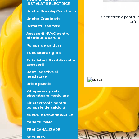
INSTALATII ELECTRICE
Unelte Bricolaj Constructii
Kit electronic pentru
Unelte Gradinarit
caldură
Instalatii sanitare
Accesorii HVAC pentru
distribuţia aerului
Pompe de caldura
Tubulatura rigida
Tubulatură flexiblă şi alte
accesorii
Benzi adezive şi
neadezive
Bride plastic
Kit operare pentru
obturatoare modulare
Kit electronic pentru
pompele de caldură
ENERGIE REGENERABILA
CAPACE CANAL
TEVI CANALIZARE
SECURITY