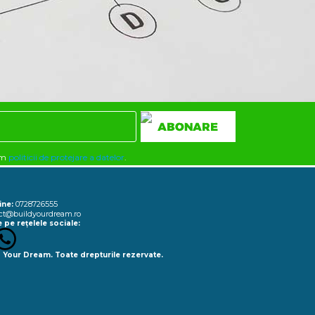
rm
politicii de protejare a datelor
.
0728726555
ine:
ct@buildyourdream.ro
 pe rețelele sociale:
 Your Dream. Toate drepturile rezervate.