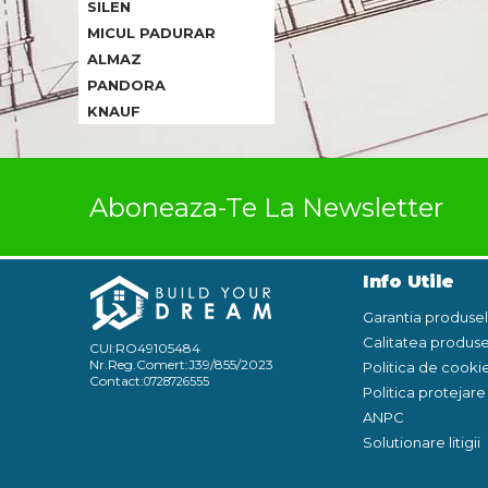
SILEN
MICUL PADURAR
ALMAZ
PANDORA
KNAUF
Aboneaza-Te La Newsletter
Info Utile
Garantia produse
Calitatea produse
CUI:RO49105484
Nr.Reg.Comert:J39/855/2023
Politica de cooki
Contact:
0728726555
Politica protejar
ANPC
Solutionare litigii