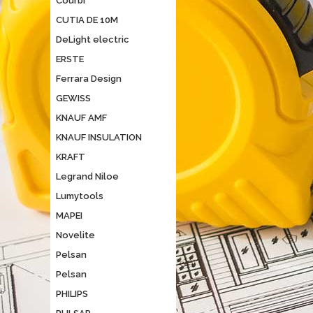
Courbi
CUTIA DE 10M
DeLight electric
ERSTE
Ferrara Design
GEWISS
KNAUF AMF
KNAUF INSULATION
KRAFT
Legrand Niloe
Lumytools
MAPEI
Novelite
Pelsan
Pelsan
PHILIPS