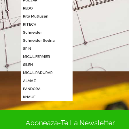
PULSAR
REDO
Rita Mutlusan
RITECH
Schneider
Schneider Sedna
SPIN
MICUL FERMIER
SILEN
MICUL PADURAR
ALMAZ
PANDORA
KNAUF
Aboneaza-Te La Newsletter