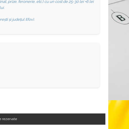
t, prize, feronerie, etc.) cu un cost de 25-30 lei +6 lei
ui.
ti și județul Ilfov).
 rezervate