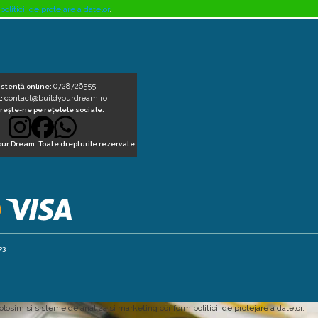
politicii de protejare a datelor
.
0728726555
istență online:
contact@buildyourdream.ro
l:
ește-ne pe rețelele sociale:
our Dream. Toate drepturile rezervate.
23
folosim si sisteme de analiza si marketing conform
politicii de protejare a datelor
.