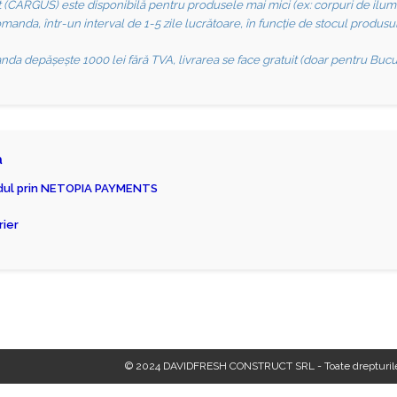
t (CARGUS) este disponibilă pentru produsele mai mici (ex: corpuri de ilumina
anda, într-un interval de 1-5 zile lucrătoare, în funcție de stocul produsul
nda depășește 1000 lei fără TVA, livrarea se face gratuit (doar pentru Bucureș
ă
rdul prin NETOPIA PAYMENTS
rier
© 2024 DAVIDFRESH CONSTRUCT SRL - Toate drepturile