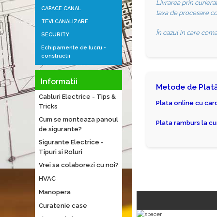
Livrarea prin curiera
CAPACE CANAL
taxa de procesare com
TEVI CANALIZARE
În cazul în care coma
SECURITY
Echipamente de lucru -
constructii
Informatii
Metode de Plat
Cabluri Electrice - Tips &
Plata online cu ca
Tricks
Cum se monteaza panoul
Plata ramburs la cu
de sigurante?
Sigurante Electrice -
Tipuri si Roluri
Vrei sa colaborezi cu noi?
HVAC
Manopera
Curatenie case