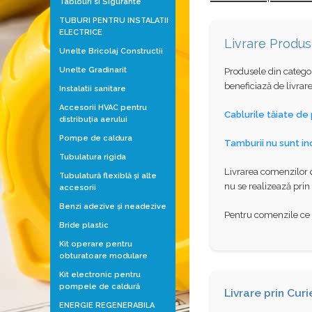
Tablouri si Sigurante
TUBURI PENTRU INSTALATII
ELECTRICE
Livrare Produ
Unelte Bricolaj Constructii
Unelte Gradinarit
Produsele din categor
beneficiază de livrar
Instalatii sanitare
Accesorii HVAC pentru
Cablurile tăiate de
distribuţia aerului
Pompe de caldura
Tamburii nu sunt inc
Tubulatura rigida
Livrarea comenzilor c
Tubulatură flexiblă şi alte
nu se realizează prin 
accesorii
Benzi adezive şi neadezive
Pentru comenzile ce d
Bride plastic
Kit operare pentru
obturatoare modulare
Kit electronic pentru
pompele de caldură
Livrare prin Curi
ENERGIE REGENERABILA