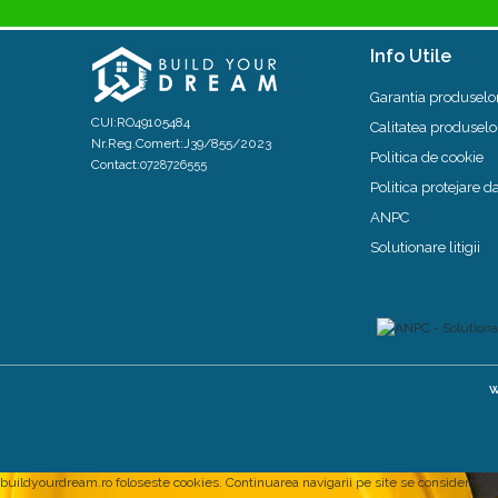
Info Utile
Garantia produselo
CUI:RO49105484
Calitatea produselo
Nr.Reg.Comert:J39/855/2023
Politica de cookie
Contact:
0728726555
Politica protejare d
ANPC
Solutionare litigii
W
buildyourdream.ro foloseste cookies. Continuarea navigarii pe site se considera a