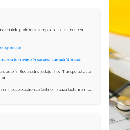
i materialele grele (de exemplu, saci cu ciment) nu
zi speciale.
urnarea lor revine în sarcina cumpărătorului.
 auto, în București și județul Ilfov. Transportul auto
ării.
n mijloace electronice (online) in baza facturii emise.