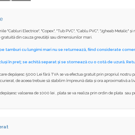
se
iile "Cabluri Electrice", "Copex", "Tub PVC", "Cablu PVC", "Jgheab Metalic" ș
e gratuită din cauza greutății sau dimensiunilor mari.
 pe tamburi cu lungimi mari nu se returnează, fiind considerate comen
luși în preț; se achită separat și se stornează cu o cotă de uzură. Ret
are depășesc 5000 Lei fără TVA se va efectua gratuit prin propriul nostru parc
curierat, de aceea trebuie să stabilim împreună data și ora aproximativă a livr
epășesc valoarea de 1000 lei , plata se va realiza prin ordin de plata sau pri
erat