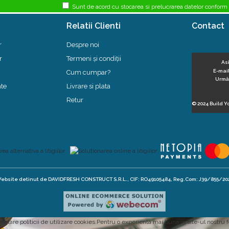
Sunt de acord cu stocarea si prelucrarea datelor conform
Relatii Clienti
Contact
r
Despre noi
r
Termeni și condiții
As
E-mai
Cum cumpar?
Urmăr
ate
Livrare si plata
Retur
© 2024 Build Y
ebsite detinut de DAVIDFRESH CONSTRUCT S.R.L., CIF: RO49105484, Reg.Com: J39/855/20
cceptare
politicii de utilizare cookies
.Pentru o experienta mai buna in site-ul nostru 