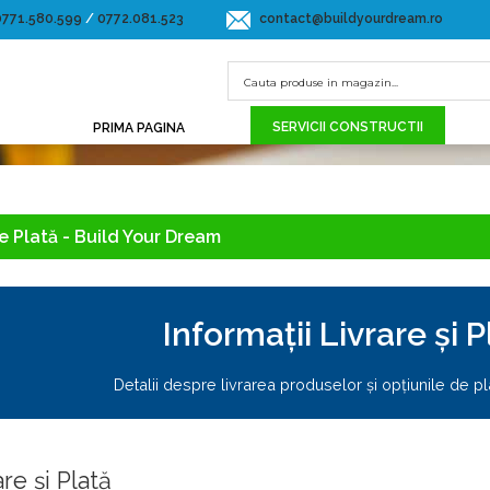
0771.580.599
/
0772.081.523
contact@buildyourdream.ro
SERVICII CONSTRUCTII
PRIMA PAGINA
e Plată - Build Your Dream
Informații Livrare și P
Detalii despre livrarea produselor și opțiunile de pl
are și Plată