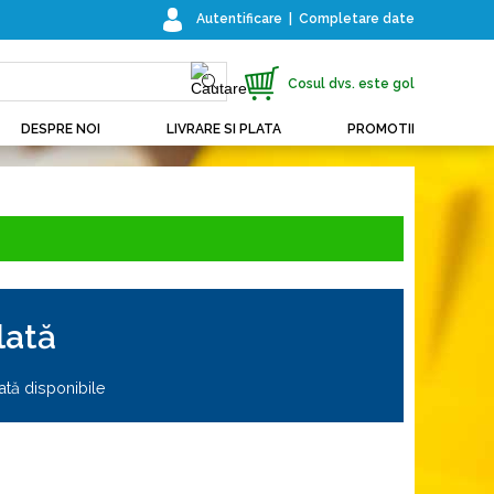
Autentificare
|
Completare date
Cosul dvs. este gol
DESPRE NOI
LIVRARE SI PLATA
PROMOTII
lată
ată disponibile