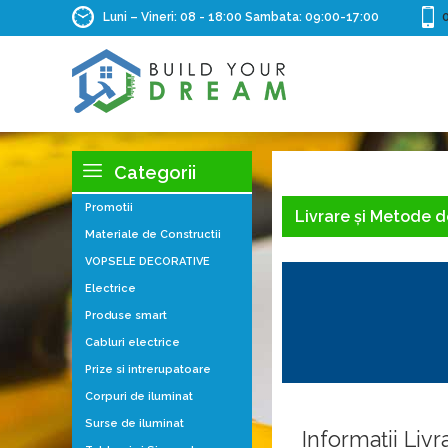
Luni – Vineri: 08 - 18:00 Sambata: 09:00-17:00
Categorii
Promotii
Livrare și Metode d
Materiale de Constructii
VOPSELE DECORATIVE
Electrice
Produse smart
Cabluri electrice
Prize si intrerupatoare
Corpuri de iluminat
Surse de iluminat
Informații Livr