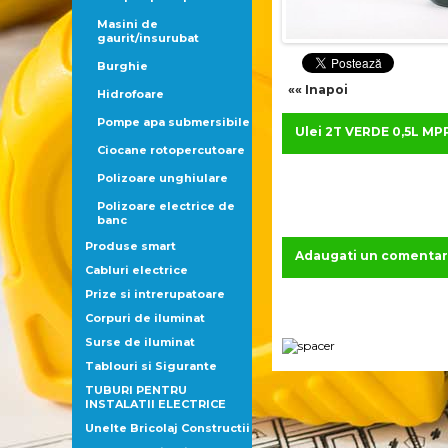
Masini de
gaurit/insurubat
Burghie
«« Inapoi
Hidrofoare
Pompe apa submersibile
Ulei 2T VERDE 0,5L MP
Ciocane rotopercutoare
Polizoare unghiulare
Polizoare electrice de
banc
Produse smart
Adaugati un comentar
Cabluri electrice
Prize si intrerupatoare
Corpuri de iluminat
Surse de iluminat
Tablouri si Sigurante
TUBURI PENTRU
INSTALATII ELECTRICE
Unelte Bricolaj Constructii