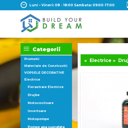
Luni – Vineri: 08 - 18:00 Sambata: 09:00-17:00
Categorii
Promotii
»
Electrice
»
Dru
Materiale de Constructii
VOPSELE DECORATIVE
Electrice
Fierastraie Electrice
Drujbe
Motocositoare
Invertoare
Motopompe
Pompe apa suprafata