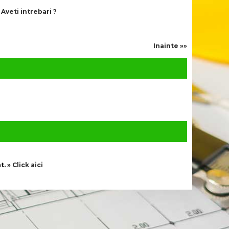
»
Aveti intrebari ?
Inainte »»
t.
» Click aici