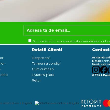
Sunt de acord cu stocarea si prelucrarea datelor confo
Relatii Clienti
Contact
lor
Despre noi
Asistență onl
conta
E-mail:
lor
Termeni și condiții
Urmărește-ne
e
Cum cumpar?
e date
Livrare si plata
© 2024 Build
Retur