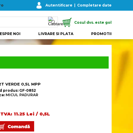
ro
Autentificare
|
Completare date
Cosul dvs. este gol
ESPRE NOI
LIVRARE SI PLATA
PROMOTII
 2T VERDE 0,5L MPP
d produs: GF-0852
ca:
MICUL PADURAR
TVA: 11.25 Lei / 0,5L