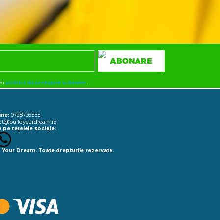
rm
politicii de protejare a datelor
.
0728726555
ine:
ct@buildyourdream.ro
 pe rețelele sociale:
 Your Dream. Toate drepturile rezervate.