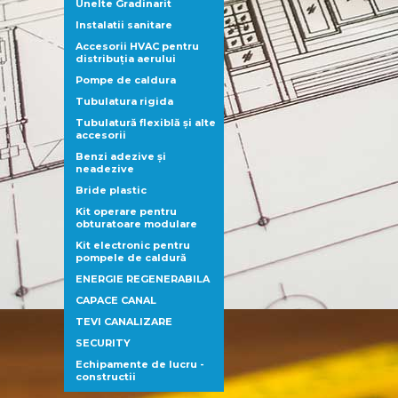
Unelte Gradinarit
Instalatii sanitare
Accesorii HVAC pentru
distribuţia aerului
Pompe de caldura
Tubulatura rigida
Tubulatură flexiblă şi alte
accesorii
Benzi adezive şi
neadezive
Bride plastic
Kit operare pentru
obturatoare modulare
Kit electronic pentru
pompele de caldură
ENERGIE REGENERABILA
CAPACE CANAL
TEVI CANALIZARE
SECURITY
Echipamente de lucru -
constructii