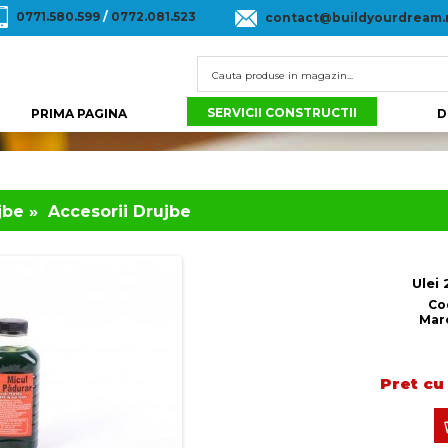
0771.580.599
/
0772.081.523
contact@buildyourdream.
SERVICII CONSTRUCTII
PRIMA PAGINA
D
jbe
»
Accesorii Drujbe
Ulei
Co
Mar
Pret cu 