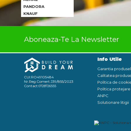
PANDORA
KNAUF
Aboneaza-Te La Newsletter
Info Utile
Garantia produse
Calitatea produse
CUI:RO49105484
Nr.Reg.Comert:J39/855/2023
Politica de cooki
Contact:
0728726555
Politica protejar
ANPC
Solutionare litigii